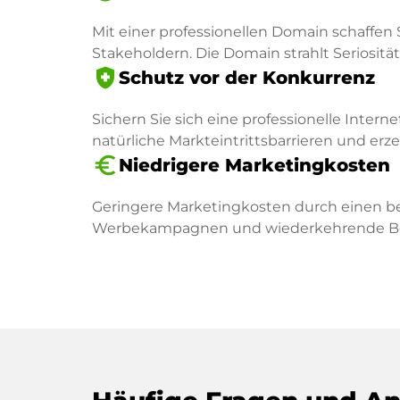
Mit einer professionellen Domain schaffen 
Stakeholdern. Die Domain strahlt Seriosität 
health_and_safety
Schutz vor der Konkurrenz
Sichern Sie sich eine professionelle Intern
natürliche Markteintrittsbarrieren und er
euro_symbol
Niedrigere Marketingkosten
Geringere Marketingkosten durch einen be
Werbekampagnen und wiederkehrende Besu