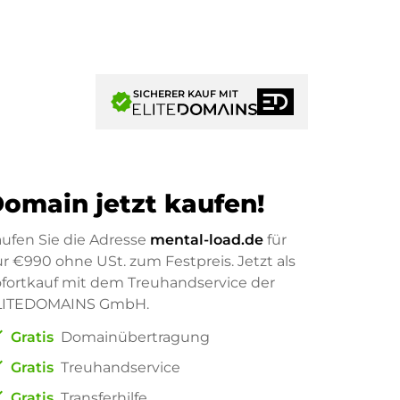
SICHERER KAUF MIT
verified
omain jetzt kaufen!
ufen Sie die Adresse
mental-load.de
für
ur
€990
ohne USt. zum Festpreis. Jetzt als
fortkauf mit dem Treuhandservice der
LITEDOMAINS GmbH.
ck
Gratis
Domainübertragung
ck
Gratis
Treuhandservice
ck
Gratis
Transferhilfe