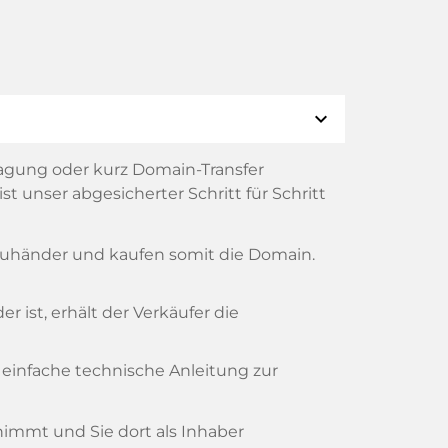
expand_more
agung oder kurz Domain-Transfer
t unser abgesicherter Schritt für Schritt
reuhänder und kaufen somit die Domain.
 ist, erhält der Verkäufer die
 einfache technische Anleitung zur
rnimmt und Sie dort als Inhaber